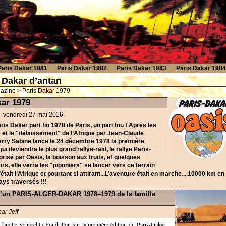
Paris Dakar 1981
Paris Dakar 1982
Paris Dakar 1983
Paris Dakar 1984
 Dakar d’antan
gazine
> Paris Dakar 1979
kar 1979
– vendredi 27 mai 2016.
is Dakar part fin 1978 de Paris, un pari fou ! Après les
 et le "délaissement" de l’Afrique par Jean-Claude
erry Sabine lance le 24 décembre 1978 la première
qui deviendra le plus grand rallye-raid, le rallye Paris-
risé par Oasis, la boisson aux fruits, et quelques
s, elle verra les "pionniers" se lancer vers ce terrain
tait l’Afrique et pourtant si attirant...L’aventure était en marche....10000 km en
ays traversés !!!
’un PARIS-ALGER-DAKAR 1978–1979 de la famille
par
Jeff
a famille Schaecht / Fondrillon sur la première édition du Paris-Dakar.