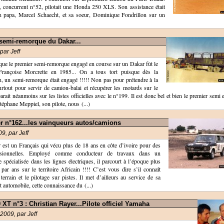
, concurrent n°52, pilotait une Honda 250 XLS. Son assistance était
n papa, Marcel Schaecht, et sa soeur, Dominique Fondrillon sur un
semi-remorque du Dakar...
 par
Jeff
que le premier semi-remorque engagé en course sur un Dakar fût le
rançoise Morcrette en 1985... On a tous tort puisque dès la
n, un semi-remorque était engagé !!!!! Non pas pour prétendre à la
urtout pour servir de camion-balai et récupérer les motards sur le
arait néanmoins sur les listes officielles avec le n°199. Il est donc bel et bien le premier semi
téphane Meppiel, son pilote, nous (...)
 n°162...les vainqueurs autos/camions
09, par
Jeff
 est un Français qui vécu plus de 18 ans en côte d’ivoire pour des
essionnelles. Employé comme conducteur de travaux dans un
e spécialisée dans les lignes électriques, il parcourt à l’époque plus
r ans sur le territoire Africain !!!! C’est vous dire s’il connaît
 terrain et le pilotage sur pistes. Il met d’ailleurs au service de sa
t automobile, cette connaissance du (...)
XT n°3 : Christian Rayer...Pilote officiel Yamaha
 2009, par
Jeff