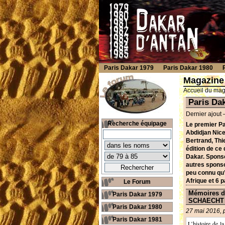
Paris Dakar 1979
Paris Dakar 1980
Magazine
Accueil du ma
Paris Da
Dernier ajout 
Recherche équipage
Le premier Par
Abdidjan Nice
Bertrand, Thi
édition de ce 
Dakar. Sponso
autres sponsor
peu connu qu’é
Afrique et 6 p
Le Forum
Mémoires d
Paris Dakar 1979
SCHAECHT
Paris Dakar 1980
27 mai 2016, 
Paris Dakar 1981
L’histoire de l