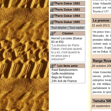
Alain Schaecht
Paris Dakar 1982
assurée par so
Paris Dakar 1983
Toyota n°157.
Paris Dakar 1984
Le premier 
Paris Dakar 1985
31 août 2013,
Tout déplier
|
Tout replier
On pense tous 
Citation
Mercedes de F
Hervé Leconte (Dakar
première éditio
81 et 83)
:
victoire mais s
"La douleur du Paris-
parcours. Il app
Dakar, c'est pas quand
sur un Dakar. S
tu y es, c'est quand tu
ne peux pas y
retourner!"
Range Rover
28 octobre 20
Les liens amis
Raid Babyboomers
Alain Genestier
Gaffe modélsime
raisons prof
Baja de France
entreprise local
24h 4x4 de France
de 100 000km pa
parfaitement le
passion, le spor
Yamaha 500 
20 septembre