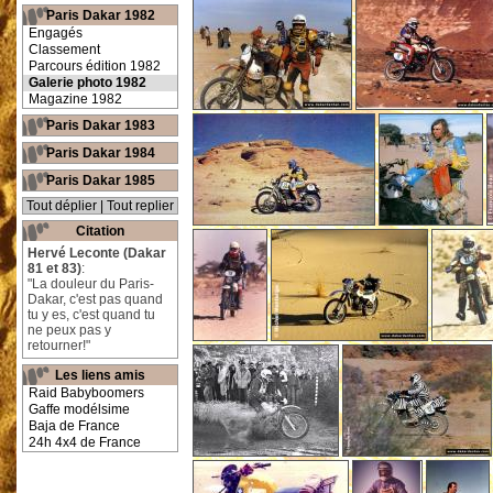
Paris Dakar 1982
Engagés
Classement
Parcours édition 1982
Galerie photo 1982
Magazine 1982
Paris Dakar 1983
Paris Dakar 1984
Paris Dakar 1985
Tout déplier
|
Tout replier
Citation
Hervé Leconte (Dakar
81 et 83)
:
"La douleur du Paris-
Dakar, c'est pas quand
tu y es, c'est quand tu
ne peux pas y
retourner!"
Les liens amis
Raid Babyboomers
Gaffe modélsime
Baja de France
24h 4x4 de France