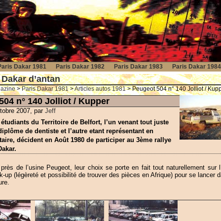
Paris Dakar 1981
Paris Dakar 1982
Paris Dakar 1983
Paris Dakar 1984
 Dakar d’antan
gazine
>
Paris Dakar 1981
>
Articles autos 1981
> Peugeot 504 n° 140 Jolliot / Kup
04 n° 140 Jolliot / Kupper
ctobre 2007, par
Jeff
tudiants du Territoire de Belfort, l’un venant tout juste
diplôme de dentiste et l’autre etant représentant en
taire, décident en Août 1980 de participer au 3ème rallye
Dakar.
 près de l’usine Peugeot, leur choix se porte en fait tout naturellement sur l
k-up (légèreté et possibilité de trouver des pièces en Afrique) pour se lancer d
ure.