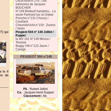
LADA NIVA n°276 : Les
mémoires de Jacques
BOUCHER
N°149 Bretey/Champilou... La
seule Panhard sur un Dakar
Porsche n°131 Chouzy /
Couillard
Chevrolet AAA n°150 : Zunino
/ Voirin
!) qui
Peugeot 504 n° 140 Jolliot /
Kupper
la WV 181 N°148 Miroux /
Terasse
Buggy VW n°123 Jaure /
Carage
PEUGEOT 504 n°140
e le 4
bre de
Pil.
: Robert Jolliot
Co.
: Jacques-henri Kupper
Classement :
Ab.