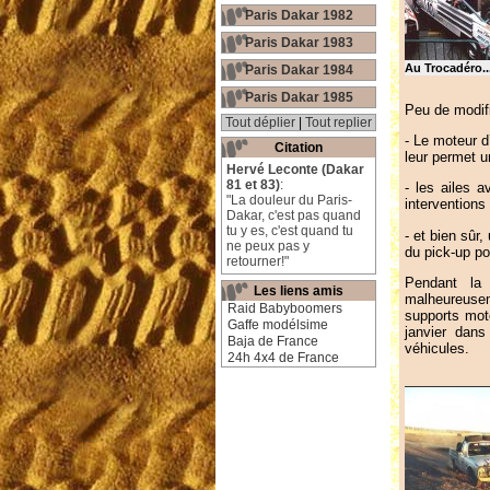
Paris Dakar 1982
Paris Dakar 1983
Au Trocadéro..
Paris Dakar 1984
Paris Dakar 1985
Peu de modifi
Tout déplier
|
Tout replier
- Le moteur d
Citation
leur permet u
Hervé Leconte (Dakar
81 et 83)
:
- les ailes a
"La douleur du Paris-
interventions
Dakar, c'est pas quand
tu y es, c'est quand tu
- et bien sûr,
ne peux pas y
du pick-up po
retourner!"
Pendant la 
Les liens amis
malheureuse
Raid Babyboomers
supports mot
Gaffe modélsime
janvier dans
Baja de France
véhicules.
24h 4x4 de France