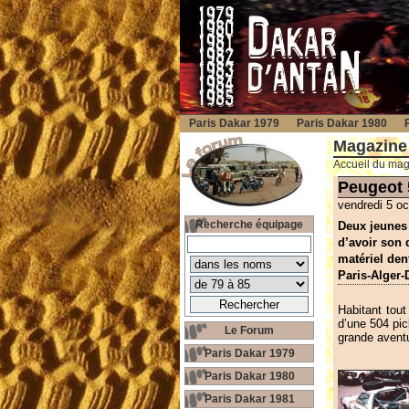
Paris Dakar 1979
Paris Dakar 1980
Magazine
Accueil du ma
Peugeot 5
vendredi 5 o
Recherche équipage
Deux jeunes é
d’avoir son 
matériel den
Paris-Alger-
Habitant tout
d’une 504 pic
Le Forum
grande avent
Paris Dakar 1979
Paris Dakar 1980
Paris Dakar 1981