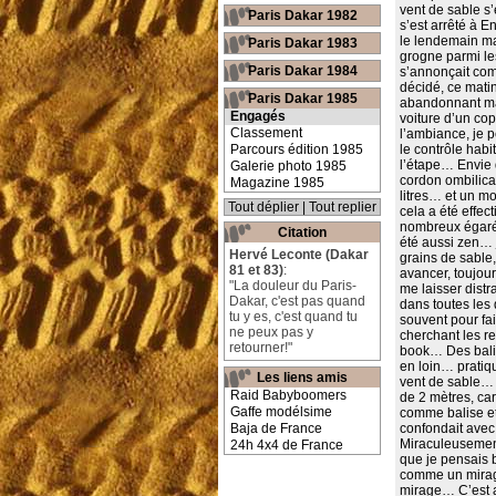
vent de sable s’e
Paris Dakar 1982
s’est arrêté à 
le lendemain ma
Paris Dakar 1983
grogne parmi les
Paris Dakar 1984
s’annonçait com
décidé, ce matin
Paris Dakar 1985
abandonnant ma
Engagés
voiture d’un c
Classement
l’ambiance, je p
Parcours édition 1985
le contrôle habi
l’étape… Envie 
Galerie photo 1985
cordon ombilic
Magazine 1985
litres… et un m
Tout déplier
|
Tout replier
cela a été effec
nombreux égarés
Citation
été aussi zen… 
Hervé Leconte (Dakar
grains de sable,
81 et 83)
:
avancer, toujou
"La douleur du Paris-
me laisser distra
Dakar, c'est pas quand
dans toutes les
tu y es, c'est quand tu
souvent pour fa
ne peux pas y
cherchant les r
retourner!"
book… Des balis
en loin… pratiq
Les liens amis
vent de sable… 
Raid Babyboomers
de 2 mètres, car
Gaffe modélsime
comme balise et
Baja de France
confondait avec
Miraculeusement
24h 4x4 de France
que je pensais b
comme un mirage
mirage… C’est a