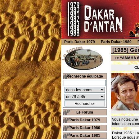
Paris Dakar 1979
Paris Dakar 1980
[1985] G
««
YAMAHA 60
Cl
Recherche équipage
Le Forum
Vous notez une 
Paris Dakar 1979
information co
Paris Dakar 1980
Dakar 1985 : La
Paris Dakar 1981
Lorsque nous av