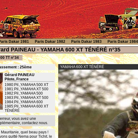
Paris Dakar 1981
Paris Dakar 1982
Paris Dakar 1983
Paris Dakar 1984
érard PAINEAU - YAMAHA 600 XT TÉNÉRÉ n°35
0 TT n°34
YAMAHA 600 XT TÉNÉRÉ
assement : 25
ème
Gérard PAINEAU
Pilote, France
1980:Pil.,YAMAHA 500 XT
1981:Pil.,YAMAHA XT 500
1982:Pil.,YAMAHA 500
1983:Pil.,YAMAHA XT 500
1984:Pil.,YAMAHA 600
1985:Pil.,YAMAHA 600 XT
TÉNÉRÉ
erreur, vous avez une
mplémentaire,
contactez nous
.
 Mauritanie, quel beau pays !
ons quitté Nema pour Tichit, le