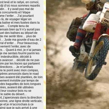
st levé et le rallye, en convoi,
Endji d’où nous sommes repartis
tin… Il y avait pas mal de
 concurrents et l’étape
me l’enfer… J’ai pourtant
 là, de voyager léger en
 balise et mes fusées dans la
opain… Compte tenu de
ensais bien qu’il n’y aurait pas
tuel des balises au départ de
de me sentir libre… plus de
al… Juste ma gourde d’eau de 2
oral d’enfer… Pour beaucoup,
tivement l’enfer, avec de
… Quant à moi, je n’ai jamais
je me sentais fourmi parmi les
 indestructible, décidé à
rs avancer… décidé de ne pas
ire par les traces qui partaient
 directions… Je m’arrêtais
ire le point avec mon compas,
epères annoncés dans le road
es avaient été plantées, de loin
uement invisible par temps de
des baguettes de bois longues
rées, avaient été utilisées
 leur couleur bois nu se
 le sable du désert…
, j’apercevais dans la direction
onne, une ligne droite verticale,
 et je m’accrochais à ce
insi que je suis arrivé à une