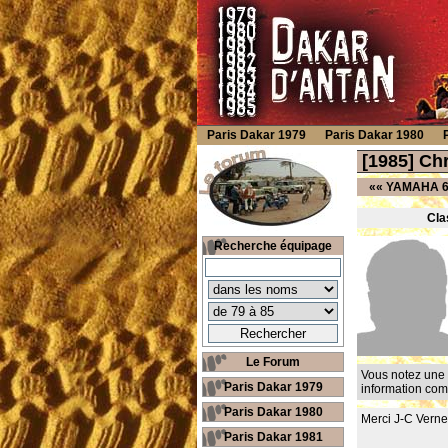
Paris Dakar 1979
Paris Dakar 1980
[1985] C
««
YAMAHA 6
Cla
Recherche équipage
Le Forum
Vous notez une 
Paris Dakar 1979
information co
Paris Dakar 1980
Merci J-C Vernet
Paris Dakar 1981