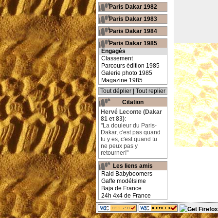
Paris Dakar 1982
Paris Dakar 1983
Paris Dakar 1984
Paris Dakar 1985
Engagés
Classement
Parcours édition 1985
Galerie photo 1985
Magazine 1985
Tout déplier
|
Tout replier
Citation
Hervé Leconte (Dakar
81 et 83)
:
"La douleur du Paris-
Dakar, c'est pas quand
tu y es, c'est quand tu
ne peux pas y
retourner!"
Les liens amis
Raid Babyboomers
Gaffe modélsime
Baja de France
24h 4x4 de France