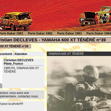
Paris Dakar 1981
Paris Dakar 1982
Paris Dakar 1983
Paris Dakar 1984
hristian DECLEVES - YAMAHA 600 XT TÉNÉRÉ n°39
00 XT TÉNÉRÉ n°38
YAMAHA 600 XT TÉNÉRÉ
ssement : Ab
andon
Christian DECLEVES
Pilote, France
1985:Pil.,YAMAHA 600 XT
TÉNÉRÉ
erreur, vous avez une
mplémentaire,
contactez nous
.
 pour la photo!!!!!