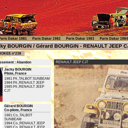
Paris Dakar 1981
Paris Dakar 1982
Paris Dakar 1983
Paris Dakar 1984
acky BOURGIN / Gérard BOURGIN - RENAULT JEEP C
OKEE n°238
RENAULT JEEP CJ7
ssement : Ab
andon
Jacky BOURGIN
Pilote, France
1981:Pil.,TALBOT SUNBEAM
1984:Pil.,RENAULT JEEP
1985:Pil.,RENAULT JEEP
CJ7
Gérard BOURGIN
Co-pilote, France
1981:Co.,TALBOT
SUNBEAM
1984:Co.,RENAULT JEEP
1985:Co.,RENAULT JEEP