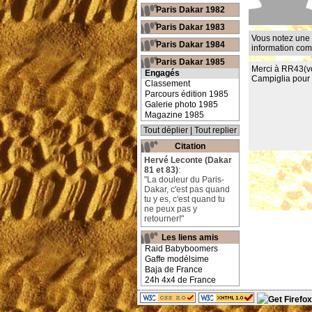
Paris Dakar 1982
Paris Dakar 1983
Vous notez une 
Paris Dakar 1984
information co
Paris Dakar 1985
Merci à RR43(voi
Engagés
Campiglia pour 
Classement
Parcours édition 1985
Galerie photo 1985
Magazine 1985
Tout déplier
|
Tout replier
Citation
Hervé Leconte (Dakar
81 et 83)
:
"La douleur du Paris-
Dakar, c'est pas quand
tu y es, c'est quand tu
ne peux pas y
retourner!"
Les liens amis
Raid Babyboomers
Gaffe modélsime
Baja de France
24h 4x4 de France