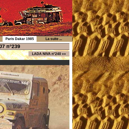
Paris Dakar 1985
La suite ...
J7 n°239
LADA NIVA n°240
»»