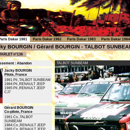
Paris Dakar 1981
Paris Dakar 1982
Paris Dakar 1983
Paris Dakar 1984
acky BOURGIN / Gérard BOURGIN - TALBOT SUNBEA
TARLET n°136
TALBOT SUNBEAM
ssement : Ab
andon
Jacky BOURGIN
Pilote, France
1981:Pil.,TALBOT SUNBEAM
1984:Pil.,RENAULT JEEP
1985:Pil.,RENAULT JEEP
CJ7
Gérard BOURGIN
Co-pilote, France
1981:Co.,TALBOT
SUNBEAM
1984:Co.,RENAULT JEEP
1985:Co.,RENAULT JEEP