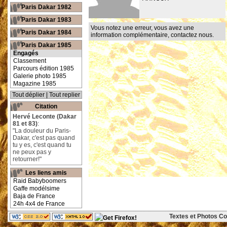
Paris Dakar 1982
Paris Dakar 1983
Vous notez une erreur, vous avez une
Paris Dakar 1984
information complémentaire,
contactez nous
.
Paris Dakar 1985
Engagés
Classement
Parcours édition 1985
Galerie photo 1985
Magazine 1985
Tout déplier
|
Tout replier
Citation
Hervé Leconte (Dakar
81 et 83)
:
"La douleur du Paris-
Dakar, c'est pas quand
tu y es, c'est quand tu
ne peux pas y
retourner!"
Les liens amis
Raid Babyboomers
Gaffe modélsime
Baja de France
24h 4x4 de France
Textes et Photos Cop