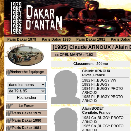
Paris Dakar 1979
Paris Dakar 1980
Paris Dakar 1981
Paris Dakar
[1985] Claude ARNOUX / Ala
««
OPEL MANTA n°162
Classement : 20
ème
Claude ARNOUX
Recherche équipage
Pilote, France
1982:Pil.,BUGGY VW
1983:Pil.,BUGGY
1984:Pil.,BUGGY PROTO
ARNOUX
1985:Pil.,BUGGY PROTO
ARNOUX
Le Forum
Alain BODET
Co-pilote, France
Paris Dakar 1979
1984:Co.,BUGGY PROTO
Paris Dakar 1980
ARNOUX
1985:Co.,BUGGY PROTO
Paris Dakar 1981
ARNOUX