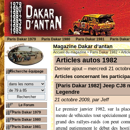
Paris Dakar 1979
Paris Dakar 1980
Paris Dakar 1981
Paris Dakar
Magazine Dakar d’antan
Accueil du magazine
>
Paris Dakar 1982
> Artic
Articles autos 1982
Dernier ajout – mercredi 21 octobr
Recherche équipage
Articles concernant les particip
[Paris Dakar 1982] Jeep CJ8 n
Legendre
21 octobre 2009, par
Jeff
Le Forum
Le premier janvier 1982, sur la plac
Paris Dakar 1979
meute de véhicules tout spécialement p
Paris Dakar 1980
grand des rallyes-raids (on peut comm
attend patiemment le début des hostil
Paris Dakar 1981