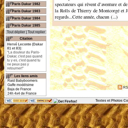
spectateurs qui rêvent d’aventure et de
Paris Dakar 1982
la Rolls de Thierry de Montcorgé et Je
Paris Dakar 1983
regards...Cette année, chacun (...)
Paris Dakar 1984
Paris Dakar 1985
Tout déplier
|
Tout replier
Citation
Hervé Leconte (Dakar
81 et 83)
:
"La douleur du Paris-
Dakar, c'est pas quand
tu y es, c'est quand tu
ne peux pas y
retourner!"
Les liens amis
Raid Babyboomers
Gaffe modélsime
RS
Baja de France
24h 4x4 de France
Textes et Photos Cop