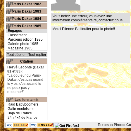
Paris Dakar 1982
Paris Dakar 1983
Vous notez une erreur, vous avez une
Paris Dakar 1984
information complémentaire,
contactez nous
.
Paris Dakar 1985
Merci Etienne Batifoulier pour la photo!!
Engagés
Classement
Parcours édition 1985
Galerie photo 1985
Magazine 1985
Tout déplier
|
Tout replier
Citation
Hervé Leconte (Dakar
81 et 83)
:
"La douleur du Paris-
Dakar, c'est pas quand
tu y es, c'est quand tu
ne peux pas y
retourner!"
Les liens amis
Raid Babyboomers
Gaffe modélsime
Baja de France
24h 4x4 de France
Textes et Photos Cop