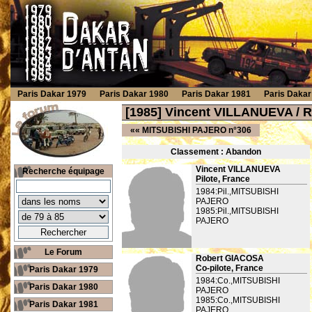
Paris Dakar 1979
Paris Dakar 1980
Paris Dakar 1981
Paris Dakar
[1985] Vincent VILLANUEVA /
««
MITSUBISHI PAJERO n°306
Classement : Ab
andon
Vincent VILLANUEVA
Recherche équipage
Pilote, France
1984:Pil.,MITSUBISHI
PAJERO
1985:Pil.,MITSUBISHI
PAJERO
Le Forum
Robert GIACOSA
Co-pilote, France
Paris Dakar 1979
1984:Co.,MITSUBISHI
Paris Dakar 1980
PAJERO
1985:Co.,MITSUBISHI
Paris Dakar 1981
PAJERO