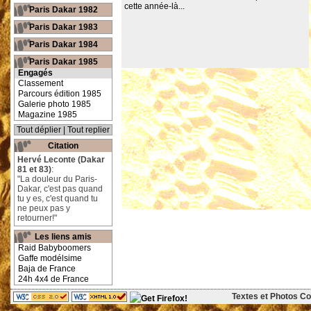
cette année-là...
Paris Dakar 1982
Paris Dakar 1983
Paris Dakar 1984
Paris Dakar 1985
Engagés
Classement
Parcours édition 1985
Galerie photo 1985
Magazine 1985
Tout déplier
|
Tout replier
Citation
Hervé Leconte (Dakar
81 et 83)
:
"La douleur du Paris-
Dakar, c'est pas quand
tu y es, c'est quand tu
ne peux pas y
retourner!"
Les liens amis
Raid Babyboomers
Gaffe modélsime
Baja de France
24h 4x4 de France
Textes et Photos Cop