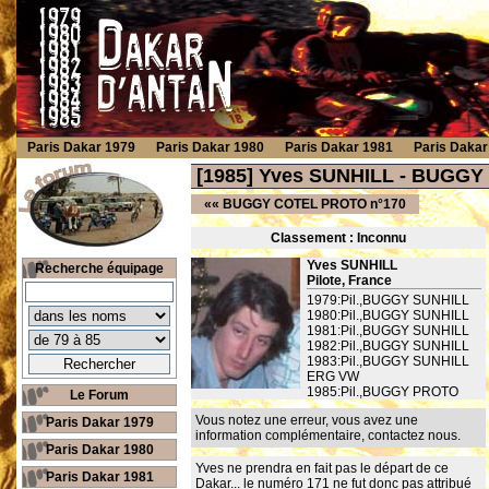
Paris Dakar 1979
Paris Dakar 1980
Paris Dakar 1981
Paris Dakar
[1985] Yves SUNHILL - BUGGY
««
BUGGY COTEL PROTO n°170
Classement : Inconnu
Yves SUNHILL
Recherche équipage
Pilote, France
1979:Pil.,BUGGY SUNHILL
1980:Pil.,BUGGY SUNHILL
1981:Pil.,BUGGY SUNHILL
1982:Pil.,BUGGY SUNHILL
1983:Pil.,BUGGY SUNHILL
ERG VW
1985:Pil.,BUGGY PROTO
Le Forum
Vous notez une erreur, vous avez une
Paris Dakar 1979
information complémentaire,
contactez nous
.
Paris Dakar 1980
Yves ne prendra en fait pas le départ de ce
Paris Dakar 1981
Dakar... le numéro 171 ne fut donc pas attribué