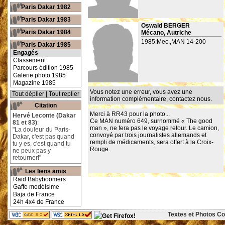
Paris Dakar 1982
Paris Dakar 1983
Oswald BERGER
Paris Dakar 1984
Mécano, Autriche
1985:Mec.,MAN 14-200
Paris Dakar 1985
Engagés
Classement
Parcours édition 1985
Galerie photo 1985
Magazine 1985
Vous notez une erreur, vous avez une
Tout déplier
|
Tout replier
information complémentaire,
contactez nous
.
Citation
Merci à RR43 pour la photo...
Hervé Leconte (Dakar
Ce MAN numéro 649, surnommé « The good
81 et 83)
:
man », ne fera pas le voyage retour. Le camion,
"La douleur du Paris-
convoyé par trois journalistes allemands et
Dakar, c'est pas quand
rempli de médicaments, sera offert à la Croix-
tu y es, c'est quand tu
Rouge.
ne peux pas y
retourner!"
Les liens amis
Raid Babyboomers
Gaffe modélsime
Baja de France
24h 4x4 de France
Textes et Photos Cop