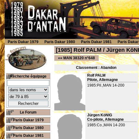
Paris Dakar 1979
Paris Dakar 1980
Paris Dakar 1981
Paris Dakar
[1985] Rolf PALM / Jürgen Kö
««
MAN 38320 n°648
Classement : Ab
andon
Rolf PALM
Recherche équipage
Pilote, Allemagne
1985:Pil.,MAN 14-200
Le Forum
Jürgen KöNIG
Co-pilote, Allemagne
Paris Dakar 1979
1985:Co.,MAN 14-200
Paris Dakar 1980
Paris Dakar 1981