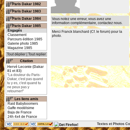
Paris Dakar 1982
Paris Dakar 1983
Paris Dakar 1984
Vous notez une erreur, vous avez une
information complémentaire,
contactez nous
.
Paris Dakar 1985
Engagés
Merci Franck blanchard (Cf. le forum) pour la
Classement
photo.
Parcours édition 1985
Galerie photo 1985
Magazine 1985
Tout déplier
|
Tout replier
Citation
Hervé Leconte (Dakar
81 et 83)
:
"La douleur du Paris-
Dakar, c'est pas quand
tu y es, c'est quand tu
ne peux pas y
retourner!"
Les liens amis
Raid Babyboomers
Gaffe modélsime
Baja de France
24h 4x4 de France
Textes et Photos Cop