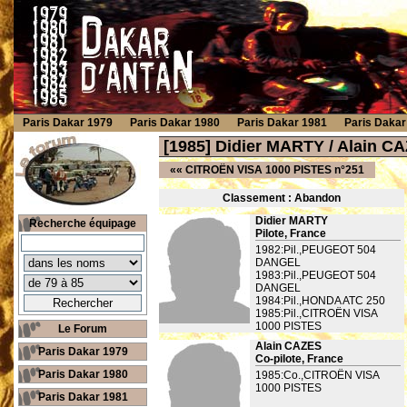
Paris Dakar 1979
Paris Dakar 1980
Paris Dakar 1981
Paris Dakar
[1985] Didier MARTY / Alain 
««
CITROËN VISA 1000 PISTES n°251
Classement : Ab
andon
Didier MARTY
Recherche équipage
Pilote, France
1982:Pil.,PEUGEOT 504
DANGEL
1983:Pil.,PEUGEOT 504
DANGEL
1984:Pil.,HONDA ATC 250
1985:Pil.,CITROËN VISA
1000 PISTES
Le Forum
Alain CAZES
Paris Dakar 1979
Co-pilote, France
Paris Dakar 1980
1985:Co.,CITROËN VISA
1000 PISTES
Paris Dakar 1981