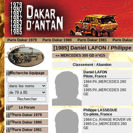
Paris Dakar 1979
Paris Dakar 1980
Paris Dakar 1981
Paris Dakar
[1985] Daniel LAFON / Phili
««
MERCEDES 300 GD n°415
Classement : Ab
andon
Daniel LAFON
Recherche équipage
Pilote, France
1984:Pil.,MERCEDES 280
GE
1985:Pil.,MERCEDES 280
GE
Le Forum
Philippe LASSEGUE
Co-pilote, France
Paris Dakar 1979
1984:Co.,RANGE ROVER V8
Paris Dakar 1980
1985:Co.,MERCEDES 280
GE
Paris Dakar 1981