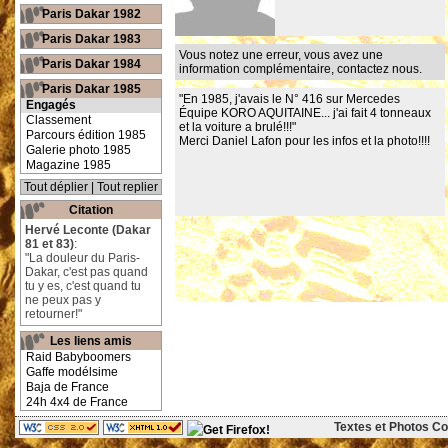
Paris Dakar 1982
Paris Dakar 1983
Vous notez une erreur, vous avez une
Paris Dakar 1984
information complémentaire,
contactez nous
.
Paris Dakar 1985
"En 1985, j'avais le N° 416 sur Mercedes
Engagés
Équipe KORO AQUITAINE... j'ai fait 4 tonneaux
Classement
et la voiture a brulé!!!"
Parcours édition 1985
Merci Daniel Lafon pour les infos et la photo!!!!
Galerie photo 1985
Magazine 1985
Tout déplier
|
Tout replier
Citation
Hervé Leconte (Dakar
81 et 83)
:
"La douleur du Paris-
Dakar, c'est pas quand
tu y es, c'est quand tu
ne peux pas y
retourner!"
Les liens amis
Raid Babyboomers
Gaffe modélsime
Baja de France
24h 4x4 de France
Textes et Photos Cop