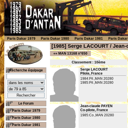
Paris Dakar 1979
Paris Dakar 1980
Paris Dakar 1981
Paris Dakar
[1985] Serge LACOURT / Jean-
««
MAN 13168 n°650
Classement : 10
ème
Serge LACOURT
Recherche équipage
Pilote, France
1984:Pil.,MAN 20280
1985:Pil.,MAN 20280
Le Forum
Jean-claude PAYEN
Co-pilote, France
Paris Dakar 1979
1985:Co.,MAN 20280
Paris Dakar 1980
Paris Dakar 1981