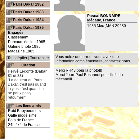
Paris Dakar 1982
Paris Dakar 1983
Pascal BONNAIRE
Paris Dakar 1984
Mécano, France
1985:Mec.,MAN 20280
Paris Dakar 1985
Engagés
Classement
Parcours édition 1985
Galerie photo 1985
Magazine 1985
Vous notez une erreur, vous avez une
Tout déplier
|
Tout replier
information complémentaire,
contactez nous
.
Citation
Merci RR43 pour la photo!!!
Hervé Leconte (Dakar
Merci Jean-Paul Bosonnet pour l'info du
81 et 83)
:
mécano!!!
"La douleur du Paris-
Dakar, c'est pas quand
tu y es, c'est quand tu
ne peux pas y
retourner!"
Les liens amis
Raid Babyboomers
Gaffe modélsime
Baja de France
24h 4x4 de France