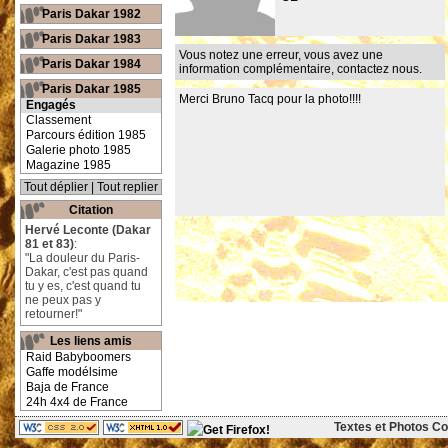
Paris Dakar 1982
Paris Dakar 1983
Vous notez une erreur, vous avez une
Paris Dakar 1984
information complémentaire,
contactez nous
.
Paris Dakar 1985
Merci Bruno Tacq pour la photo!!!!
Engagés
Classement
Parcours édition 1985
Galerie photo 1985
Magazine 1985
Tout déplier
|
Tout replier
Citation
Hervé Leconte (Dakar
81 et 83)
:
"La douleur du Paris-
Dakar, c'est pas quand
tu y es, c'est quand tu
ne peux pas y
retourner!"
Les liens amis
Raid Babyboomers
Gaffe modélsime
Baja de France
24h 4x4 de France
Textes et Photos Cop