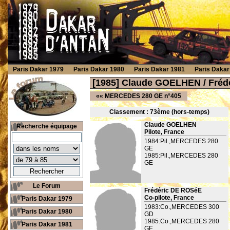
Paris Dakar 1979
Paris Dakar 1980
Paris Dakar 1981
Paris Dakar
[1985] Claude GOELHEN / Fré
««
MERCEDES 280 GE n°405
Classement : 73
ème
(hors-temps)
Claude GOELHEN
Recherche équipage
Pilote, France
1984:Pil.,MERCEDES 280
GE
1985:Pil.,MERCEDES 280
GE
Le Forum
Frédéric DE ROSéE
Co-pilote, France
Paris Dakar 1979
1983:Co.,MERCEDES 300
Paris Dakar 1980
GD
1985:Co.,MERCEDES 280
Paris Dakar 1981
GE