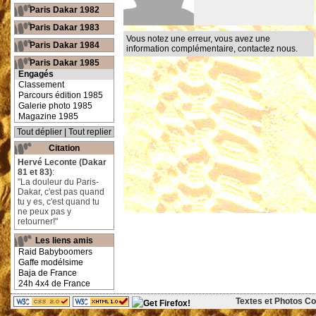
Paris Dakar 1982
Paris Dakar 1983
Vous notez une erreur, vous avez une
Paris Dakar 1984
information complémentaire,
contactez nous
.
Paris Dakar 1985
Engagés
Classement
Parcours édition 1985
Galerie photo 1985
Magazine 1985
Tout déplier
|
Tout replier
Citation
Hervé Leconte (Dakar
81 et 83)
:
"La douleur du Paris-
Dakar, c'est pas quand
tu y es, c'est quand tu
ne peux pas y
retourner!"
Les liens amis
Raid Babyboomers
Gaffe modélsime
Baja de France
24h 4x4 de France
Textes et Photos Cop