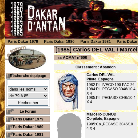
Paris Dakar 1979
Paris Dakar 1980
Paris Dakar 1981
Paris Dakar
[1985] Carlos DEL VAL / Marce
««
ACMAT n°600
Classement : Ab
andon
Carlos DEL VAL
Recherche équipage
Pilote, Espagne
1982:Pil.,IVECO 190 PAC 26
1984:Pil.,PEGASO 3046/10 4
X 4
1985:Pil.,PEGASO 3046/10 4
X 4
Le Forum
Marcello CONOD
Co-pilote, Espagne
Paris Dakar 1979
1985:Co.,PEGASO 3046/10
Paris Dakar 1980
4 X 4
Paris Dakar 1981