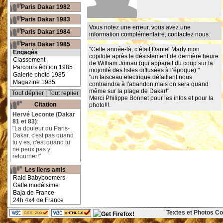
Paris Dakar 1982
Paris Dakar 1983
Vous notez une erreur, vous avez une
Paris Dakar 1984
information complémentaire,
contactez nous
.
Paris Dakar 1985
"Cette année-là, c’était Daniel Marty mon
Engagés
copilote après le désistement de dernière heure
Classement
de William Joinau (qui apparait du coup sur la
Parcours édition 1985
mojorité des listes diffusées à l’époque)."
Galerie photo 1985
"un faisceau electrique défaillant nous
Magazine 1985
contraindra à l'abandon,mais on sera quand
même sur la plage de Dakar!"
Tout déplier
|
Tout replier
Merci Philippe Bonnet pour les infos et pour la
Citation
photo!!!.
Hervé Leconte (Dakar
81 et 83)
:
"La douleur du Paris-
Dakar, c'est pas quand
tu y es, c'est quand tu
ne peux pas y
retourner!"
Les liens amis
Raid Babyboomers
Gaffe modélsime
Baja de France
24h 4x4 de France
Textes et Photos Cop