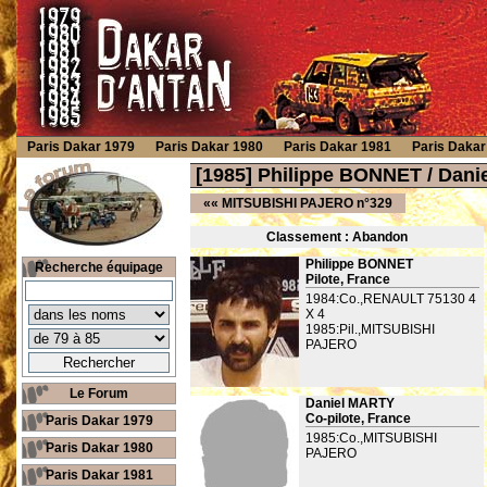
Paris Dakar 1979
Paris Dakar 1980
Paris Dakar 1981
Paris Dakar
[1985] Philippe BONNET / Dan
««
MITSUBISHI PAJERO n°329
Classement : Ab
andon
Philippe BONNET
Recherche équipage
Pilote, France
1984:Co.,RENAULT 75130 4
X 4
1985:Pil.,MITSUBISHI
PAJERO
Le Forum
Daniel MARTY
Co-pilote, France
Paris Dakar 1979
1985:Co.,MITSUBISHI
Paris Dakar 1980
PAJERO
Paris Dakar 1981