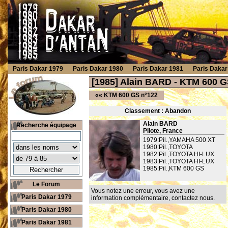
Paris Dakar 1979
Paris Dakar 1980
Paris Dakar 1981
Paris Dakar
[1985] Alain BARD - KTM 600 G
««
KTM 600 GS n°122
Classement : Ab
andon
Alain BARD
Recherche équipage
Pilote, France
1979:Pil.,YAMAHA 500 XT
1980:Pil.,TOYOTA
1982:Pil.,TOYOTA HI-LUX
1983:Pil.,TOYOTA HI-LUX
1985:Pil.,KTM 600 GS
Le Forum
Vous notez une erreur, vous avez une
Paris Dakar 1979
information complémentaire,
contactez nous
.
Paris Dakar 1980
Paris Dakar 1981