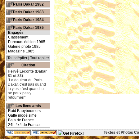
Paris Dakar 1982
Paris Dakar 1983
Paris Dakar 1984
Paris Dakar 1985
Engagés
Classement
Parcours édition 1985
Galerie photo 1985
Magazine 1985
Tout déplier
|
Tout replier
Citation
Hervé Leconte (Dakar
81 et 83)
:
"La douleur du Paris-
Dakar, c'est pas quand
tu y es, c'est quand tu
ne peux pas y
retourner!"
Les liens amis
Raid Babyboomers
Gaffe modélsime
Baja de France
24h 4x4 de France
Textes et Photos Cop