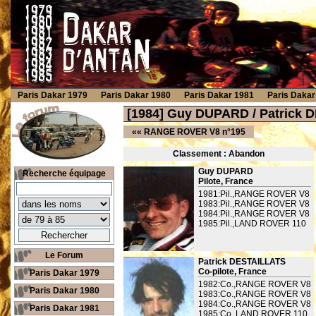
Paris Dakar 1979
Paris Dakar 1980
Paris Dakar 1981
Paris Dakar
[1984] Guy DUPARD / Patrick
««
RANGE ROVER V8 n°195
Classement : Ab
andon
Guy DUPARD
Recherche équipage
Pilote, France
1981:Pil.,RANGE ROVER V8
1983:Pil.,RANGE ROVER V8
1984:Pil.,RANGE ROVER V8
1985:Pil.,LAND ROVER 110
Le Forum
Patrick DESTAILLATS
Co-pilote, France
Paris Dakar 1979
1982:Co.,RANGE ROVER V8
Paris Dakar 1980
1983:Co.,RANGE ROVER V8
1984:Co.,RANGE ROVER V8
Paris Dakar 1981
1985:Co.,LAND ROVER 110