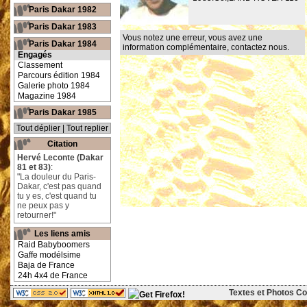
Paris Dakar 1982
Paris Dakar 1983
Vous notez une erreur, vous avez une
Paris Dakar 1984
information complémentaire,
contactez nous
.
Engagés
Classement
Parcours édition 1984
Galerie photo 1984
Magazine 1984
Paris Dakar 1985
Tout déplier
|
Tout replier
Citation
Hervé Leconte (Dakar
81 et 83)
:
"La douleur du Paris-
Dakar, c'est pas quand
tu y es, c'est quand tu
ne peux pas y
retourner!"
Les liens amis
Raid Babyboomers
Gaffe modélsime
Baja de France
24h 4x4 de France
Textes et Photos Cop