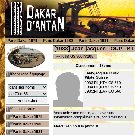
Paris Dakar 1979
Paris Dakar 1980
Paris Dakar 1981
Paris Dakar
[1983] Jean-jacques LOUP - K
««
KTM GS 560 n°108
Classement : 13
ème
Jean-jacques LOUP
Recherche équipage
Pilote, Suisse
1983:Pil.,KTM GS 560
1984:Pil.,KTM GS 560
1985:Pil.,BARIGO 560
Le Forum
Vous notez une erreur, vous avez une
Paris Dakar 1979
information complémentaire,
contactez nous
.
Paris Dakar 1980
Merci Olep pour la photo!!!!
Paris Dakar 1981