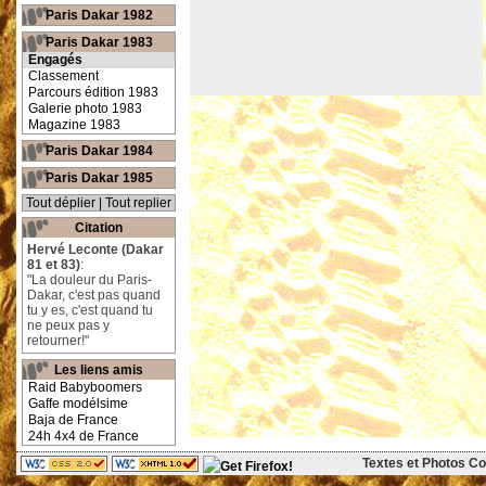
Paris Dakar 1982
Paris Dakar 1983
Engagés
Classement
Parcours édition 1983
Galerie photo 1983
Magazine 1983
Paris Dakar 1984
Paris Dakar 1985
Tout déplier
|
Tout replier
Citation
Hervé Leconte (Dakar
81 et 83)
:
"La douleur du Paris-
Dakar, c'est pas quand
tu y es, c'est quand tu
ne peux pas y
retourner!"
Les liens amis
Raid Babyboomers
Gaffe modélsime
Baja de France
24h 4x4 de France
Textes et Photos Cop