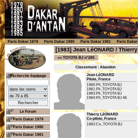
Paris Dakar 1979
Paris Dakar 1980
Paris Dakar 1981
Paris Dakar
[1983] Jean LéONARD / Thier
««
TOYOTA BJ n°285
Classement : Ab
andon
Jean LéONARD
Recherche équipage
Pilote, France
1980:Pil.,TOYOTA BJ
1981:Pil.,TOYOTA BJ
1983:Pil.,TOYOTA BJ
1984:Pil.,TOYOTA BJ 46
Le Forum
Thierry LéONARD
Co-pilote, France
Paris Dakar 1979
1983:Co.,TOYOTA BJ
Paris Dakar 1980
Paris Dakar 1981