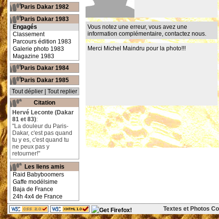
Paris Dakar 1982
Paris Dakar 1983
Engagés
Vous notez une erreur, vous avez une
information complémentaire,
contactez nous
.
Classement
Parcours édition 1983
Merci Michel Maindru pour la photo!!!
Galerie photo 1983
Magazine 1983
Paris Dakar 1984
Paris Dakar 1985
Tout déplier
|
Tout replier
Citation
Hervé Leconte (Dakar
81 et 83)
:
"La douleur du Paris-
Dakar, c'est pas quand
tu y es, c'est quand tu
ne peux pas y
retourner!"
Les liens amis
Raid Babyboomers
Gaffe modélsime
Baja de France
24h 4x4 de France
Textes et Photos Cop