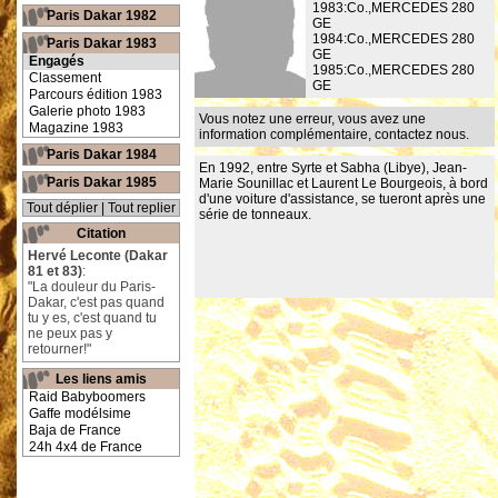
1983:Co.,MERCEDES 280
Paris Dakar 1982
GE
1984:Co.,MERCEDES 280
Paris Dakar 1983
GE
Engagés
1985:Co.,MERCEDES 280
Classement
GE
Parcours édition 1983
Galerie photo 1983
Vous notez une erreur, vous avez une
Magazine 1983
information complémentaire,
contactez nous
.
Paris Dakar 1984
En 1992, entre Syrte et Sabha (Libye), Jean-
Paris Dakar 1985
Marie Sounillac et Laurent Le Bourgeois, à bord
d'une voiture d'assistance, se tueront après une
Tout déplier
|
Tout replier
série de tonneaux.
Citation
Hervé Leconte (Dakar
81 et 83)
:
"La douleur du Paris-
Dakar, c'est pas quand
tu y es, c'est quand tu
ne peux pas y
retourner!"
Les liens amis
Raid Babyboomers
Gaffe modélsime
Baja de France
24h 4x4 de France