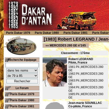
Paris Dakar 1979
Paris Dakar 1980
Paris Dakar 1981
Paris Dakar
[1983] Robert LEGRAND / Jea
««
MERCEDES 280 GE n°245
Classement : 17
ème
Robert LEGRAND
Recherche équipage
Pilote, France
1981:Pil.,MERCEDES 280
GE
1982:Pil.,MERCEDES 280
GE
1983:Pil.,MERCEDES 280
GE
1984:Pil.,MERCEDES 280
Le Forum
GE
Paris Dakar 1979
1985:Pil.,MERCEDES 280
GE
Paris Dakar 1980
Jean-marie SOUNILLAC
Paris Dakar 1981
Co-pilote, France