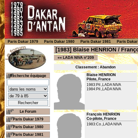
Paris Dakar 1979
Paris Dakar 1980
Paris Dakar 1981
Paris Dakar
[1983] Blaise HENRION / Fran
««
LADA NIVA n°209
Classement : Ab
andon
Blaise HENRION
Recherche équipage
Pilote, France
1983:Pil.,LADA NIVA
1984:Pil.,LADA NIVA
Le Forum
François HENRION
Co-pilote, France
Paris Dakar 1979
1983:Co.,LADA NIVA
Paris Dakar 1980
Paris Dakar 1981