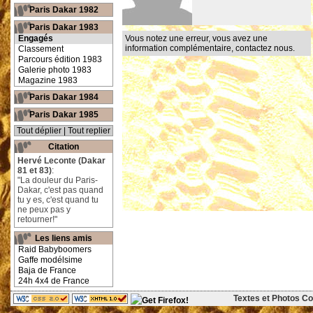
Paris Dakar 1982
Paris Dakar 1983
Engagés
Vous notez une erreur, vous avez une
information complémentaire,
contactez nous
.
Classement
Parcours édition 1983
Galerie photo 1983
Magazine 1983
Paris Dakar 1984
Paris Dakar 1985
Tout déplier
|
Tout replier
Citation
Hervé Leconte (Dakar
81 et 83)
:
"La douleur du Paris-
Dakar, c'est pas quand
tu y es, c'est quand tu
ne peux pas y
retourner!"
Les liens amis
Raid Babyboomers
Gaffe modélsime
Baja de France
24h 4x4 de France
Textes et Photos Cop