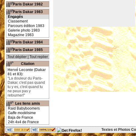
Paris Dakar 1982
Paris Dakar 1983
Engagés
Classement
Parcours édition 1983
Galerie photo 1983
Magazine 1983
Paris Dakar 1984
Paris Dakar 1985
Tout déplier
|
Tout replier
Citation
Hervé Leconte (Dakar
81 et 83)
:
"La douleur du Paris-
Dakar, c'est pas quand
tu y es, c'est quand tu
ne peux pas y
retourner!"
Les liens amis
Raid Babyboomers
Gaffe modélsime
Baja de France
24h 4x4 de France
Textes et Photos Cop