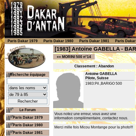
Paris Dakar 1979
Paris Dakar 1980
Paris Dakar 1981
Paris Dakar
[1983] Antoine GABELLA - BAR
««
MORINI 500 n°14
Classement : Ab
andon
Antoine GABELLA
Recherche équipage
Pilote, Suisse
1983:Pil.,BARIGO 500
Le Forum
Vous notez une erreur, vous avez une
Paris Dakar 1979
information complémentaire,
contactez nous
.
Paris Dakar 1980
Merci mille fois Micou Montange pour la photo!!!
Paris Dakar 1981