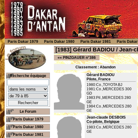
Paris Dakar 1979
Paris Dakar 1980
Paris Dakar 1981
Paris Dakar
[1983] Gérard BADIOU / Jean
««
PINZGAUER n°386
Classement : Ab
andon
Gérard BADIOU
Recherche équipage
Pilote, France
1980:Co.,TOYOTA BJ
1981:Co.,MERCEDES 300
GD
1983:Pil.,MERCEDES 280
GE
1984:Co.,MERCEDES 280
GE
Le Forum
Jean-claude DESBOIS
Paris Dakar 1979
Co-pilote, Belgique
Paris Dakar 1980
1983:Co.,MERCEDES 280
GE
Paris Dakar 1981