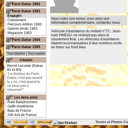
Paris Dakar 1982
Paris Dakar 1983
Engagés
Vous notez une erreur, vous avez une
Classement
information complémentaire,
contactez nous
.
Parcours édition 1983
Galerie photo 1983
Véhicule d'assistance du motard
n°72 : Jean-
Magazine 1983
noël PINEAU
; ne rentrant pas dans le
classement final. Les véhicules d'assistance
Paris Dakar 1984
étaient reconnaissables à leur numéros écrits
Paris Dakar 1985
en blanc sur fond bleu.
Tout déplier
|
Tout replier
Citation
Hervé Leconte (Dakar
81 et 83)
:
"La douleur du Paris-
Dakar, c'est pas quand
tu y es, c'est quand tu
ne peux pas y
retourner!"
Les liens amis
Raid Babyboomers
Gaffe modélsime
Baja de France
24h 4x4 de France
Textes et Photos Cop