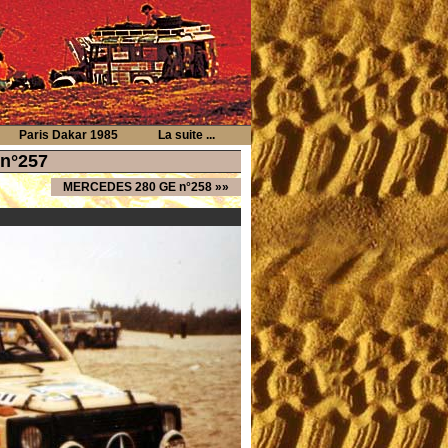
Paris Dakar 1985
La suite ...
 n°257
MERCEDES 280 GE n°258
»»