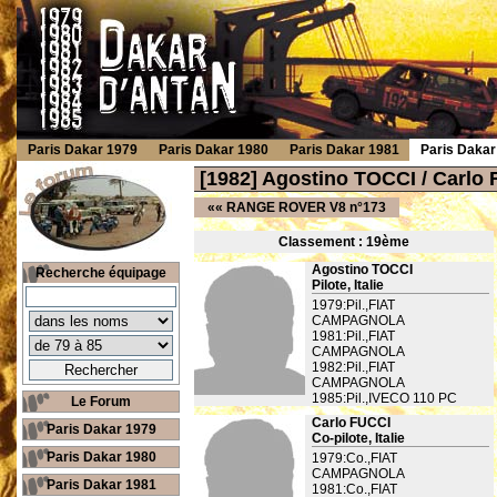
Paris Dakar 1979
Paris Dakar 1980
Paris Dakar 1981
Paris Dakar
[1982] Agostino TOCCI / Carl
««
RANGE ROVER V8 n°173
Classement : 19
ème
Agostino TOCCI
Recherche équipage
Pilote, Italie
1979:Pil.,FIAT
CAMPAGNOLA
1981:Pil.,FIAT
CAMPAGNOLA
1982:Pil.,FIAT
CAMPAGNOLA
1985:Pil.,IVECO 110 PC
Le Forum
Carlo FUCCI
Paris Dakar 1979
Co-pilote, Italie
Paris Dakar 1980
1979:Co.,FIAT
CAMPAGNOLA
Paris Dakar 1981
1981:Co.,FIAT