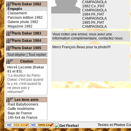
CAMPAGNOLA
Paris Dakar 1982
1982:Co.,FIAT
Engagés
CAMPAGNOLA
Classement
1984:Pil.,FIAT
Parcours édition 1982
CAMPAGNOLA
Galerie photo 1982
1985:Pil.,FIAT
Magazine 1982
CAMPAGNOLA
Paris Dakar 1983
Vous notez une erreur, vous avez une
information complémentaire,
contactez nous
.
Paris Dakar 1984
Merci François Beau pour la photo!!!!
Paris Dakar 1985
Tout déplier
|
Tout replier
Citation
Hervé Leconte (Dakar
81 et 83)
:
"La douleur du Paris-
Dakar, c'est pas quand
tu y es, c'est quand tu
ne peux pas y
retourner!"
Les liens amis
Raid Babyboomers
Gaffe modélsime
Baja de France
24h 4x4 de France
Textes et Photos Cop