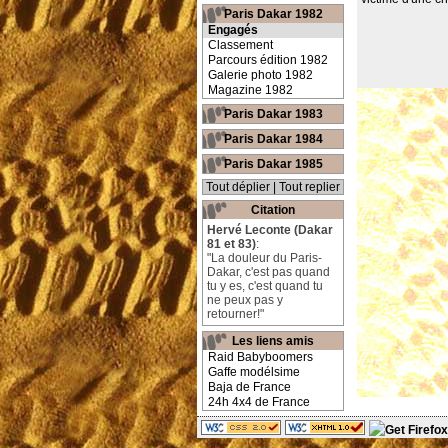
Paris Dakar 1982
Engagés
Classement
Parcours édition 1982
Galerie photo 1982
Magazine 1982
Paris Dakar 1983
Paris Dakar 1984
Paris Dakar 1985
Tout déplier
|
Tout replier
Citation
Hervé Leconte (Dakar
81 et 83)
:
"La douleur du Paris-
Dakar, c'est pas quand
tu y es, c'est quand tu
ne peux pas y
retourner!"
Les liens amis
Raid Babyboomers
Gaffe modélsime
Baja de France
24h 4x4 de France