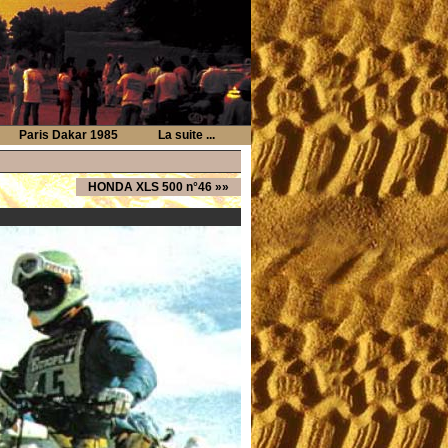
Paris Dakar 1985
La suite ...
HONDA XLS 500 n°46
»»