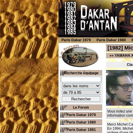
Paris Dakar 1979
Paris Dakar 1980
[1982] Mi
««
YAMAHA XT
Cla
Recherche équipage
Le Forum
Vous notez une 
Paris Dakar 1979
information co
Paris Dakar 1980
Merci Michel Caz
En 1994, Michel
Paris Dakar 1981
victime d'une ch