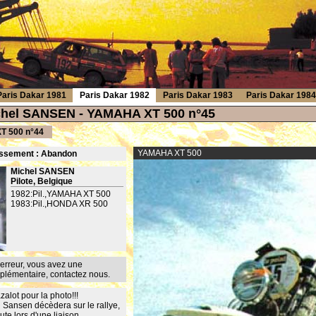
Paris Dakar 1981
Paris Dakar 1982
Paris Dakar 1983
Paris Dakar 1984
chel SANSEN - YAMAHA XT 500 n°45
 500 n°44
YAMAHA XT 500
ssement : Ab
andon
Michel SANSEN
Pilote, Belgique
1982:Pil.,YAMAHA XT 500
1983:Pil.,HONDA XR 500
erreur, vous avez une
mplémentaire,
contactez nous
.
alot pour la photo!!!
 Sansen décèdera sur le rallye,
ute lors d'une liaison.