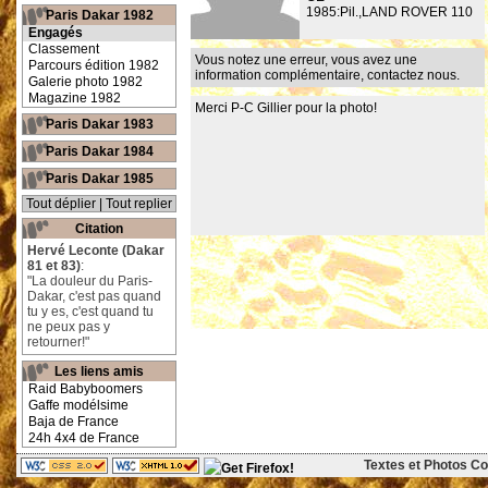
1985:Pil.,LAND ROVER 110
Paris Dakar 1982
Engagés
Classement
Vous notez une erreur, vous avez une
Parcours édition 1982
information complémentaire,
contactez nous
.
Galerie photo 1982
Magazine 1982
Merci P-C Gillier pour la photo!
Paris Dakar 1983
Paris Dakar 1984
Paris Dakar 1985
Tout déplier
|
Tout replier
Citation
Hervé Leconte (Dakar
81 et 83)
:
"La douleur du Paris-
Dakar, c'est pas quand
tu y es, c'est quand tu
ne peux pas y
retourner!"
Les liens amis
Raid Babyboomers
Gaffe modélsime
Baja de France
24h 4x4 de France
Textes et Photos Cop