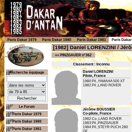
Paris Dakar 1979
Paris Dakar 1980
Paris Dakar 1981
Paris Dakar
[1982] Daniel LORENZINI / J
««
PINZGAUER n°362
Classement : Inconnu
Daniel LORENZINI
Recherche équipage
Pilote, France
1980:Pil.,YAMAHA 500 XT
1982:Pil.,LAND ROVER
Le Forum
Jérôme BOUSSIER
Co-pilote, France
Paris Dakar 1979
1982:Co.,LAND ROVER
Paris Dakar 1980
1983:Pil.,PINZGAUER
1984:Pil.,STEYR PUCH 280
Paris Dakar 1981
GE