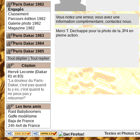
Paris Dakar 1982
Engagés
Classement
Vous notez une erreur, vous avez une
Parcours édition 1982
information complémentaire,
contactez nous
.
Galerie photo 1982
Magazine 1982
Merci T. Dechappe pour la photo de la JP4 en
pleine action.
Paris Dakar 1983
Paris Dakar 1984
Paris Dakar 1985
Tout déplier
|
Tout replier
Citation
Hervé Leconte (Dakar
81 et 83)
:
"La douleur du Paris-
Dakar, c'est pas quand
tu y es, c'est quand tu
ne peux pas y
retourner!"
Les liens amis
Raid Babyboomers
Gaffe modélsime
Baja de France
24h 4x4 de France
Textes et Photos Cop