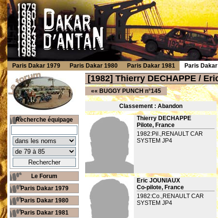
Paris Dakar 1979
Paris Dakar 1980
Paris Dakar 1981
Paris Dakar
[1982] Thierry DECHAPPE / E
««
BUGGY PUNCH n°145
Classement : Ab
andon
Thierry DECHAPPE
Recherche équipage
Pilote, France
1982:Pil.,RENAULT CAR
SYSTEM JP4
Le Forum
Eric JOUNIAUX
Co-pilote, France
Paris Dakar 1979
1982:Co.,RENAULT CAR
Paris Dakar 1980
SYSTEM JP4
Paris Dakar 1981