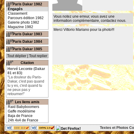
Paris Dakar 1982
Engagés
Classement
Vous notez une erreur, vous avez une
Parcours édition 1982
information complémentaire,
contactez nous
.
Galerie photo 1982
Magazine 1982
Merci Vittorio Mariano pour la photo!!!
Paris Dakar 1983
Paris Dakar 1984
Paris Dakar 1985
Tout déplier
|
Tout replier
Citation
Hervé Leconte (Dakar
81 et 83)
:
"La douleur du Paris-
Dakar, c'est pas quand
tu y es, c'est quand tu
ne peux pas y
retourner!"
Les liens amis
Raid Babyboomers
Gaffe modélsime
Baja de France
24h 4x4 de France
Textes et Photos Cop