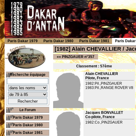
Paris Dakar 1979
Paris Dakar 1980
Paris Dakar 1981
Paris Dakar
[1982] Alain CHEVALLIER / J
««
PINZGAUER n°357
Classement : 57
ème
Alain CHEVALLIER
Recherche équipage
Pilote, France
1982:Pil.,PINZGAUER
1983:Pil.,RANGE ROVER V8
Le Forum
Jacques BONVALLET
Co-pilote, France
Paris Dakar 1979
1982:Co.,PINZGAUER
Paris Dakar 1980
Paris Dakar 1981