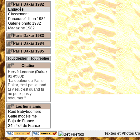
Paris Dakar 1982
Engagés
Classement
Parcours édition 1982
Galerie photo 1982
Magazine 1982
Paris Dakar 1983
Paris Dakar 1984
Paris Dakar 1985
Tout déplier
|
Tout replier
Citation
Hervé Leconte (Dakar
81 et 83)
:
"La douleur du Paris-
Dakar, c'est pas quand
tu y es, c'est quand tu
ne peux pas y
retourner!"
Les liens amis
Raid Babyboomers
Gaffe modélsime
Baja de France
24h 4x4 de France
Textes et Photos Cop