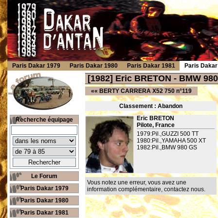
Paris Dakar 1979
Paris Dakar 1980
Paris Dakar 1981
Paris Dakar
[1982] Eric BRETON - BMW 980
««
BERTY CARRERA X52 750 n°119
Classement : Ab
andon
Eric BRETON
Recherche équipage
Pilote, France
1979:Pil.,GUZZI 500 TT
1980:Pil.,YAMAHA 500 XT
1982:Pil.,BMW 980 GS
Le Forum
Vous notez une erreur, vous avez une
Paris Dakar 1979
information complémentaire,
contactez nous
.
Paris Dakar 1980
Paris Dakar 1981