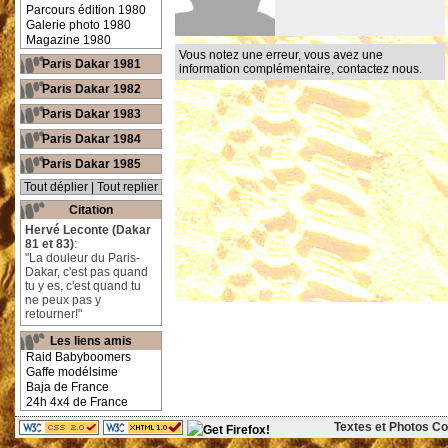
Parcours édition 1980
Galerie photo 1980
Magazine 1980
Vous notez une erreur, vous avez une
Paris Dakar 1981
information complémentaire,
contactez nous
.
Paris Dakar 1982
Paris Dakar 1983
Paris Dakar 1984
Paris Dakar 1985
Tout déplier
|
Tout replier
Citation
Hervé Leconte (Dakar
81 et 83)
:
"La douleur du Paris-
Dakar, c'est pas quand
tu y es, c'est quand tu
ne peux pas y
retourner!"
Les liens amis
Raid Babyboomers
Gaffe modélsime
Baja de France
24h 4x4 de France
Textes et Photos Cop