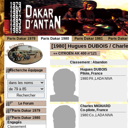
Paris Dakar 1979
Paris Dakar 1980
Paris Dakar 1981
Paris Dakar
[1980] Hugues DUBOIS / Charl
««
CITROËN AK 400 n°121
Classement : Ab
andon
Hugues DUBOIS
Recherche équipage
Pilote, France
1980:Pil.,LADA NIVA
Le Forum
Charles MIGNARD
Co-pilote, France
Paris Dakar 1979
1980:Co.,LADA NIVA
Paris Dakar 1980
Engagés
Classement