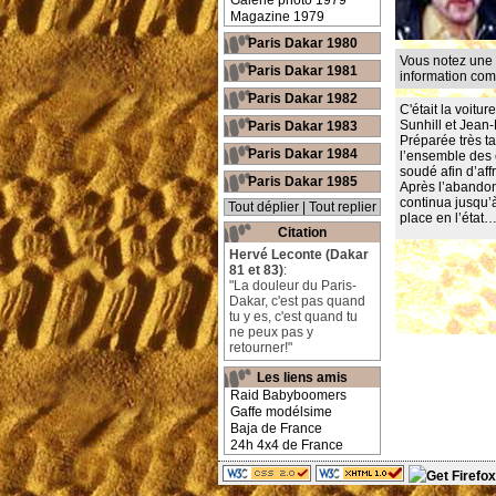
Galerie photo 1979
Magazine 1979
Paris Dakar 1980
Vous notez une 
Paris Dakar 1981
information co
Paris Dakar 1982
C'était la voitu
Sunhill et Jean
Paris Dakar 1983
Préparée très t
Paris Dakar 1984
l’ensemble des c
soudé afin d’affr
Paris Dakar 1985
Après l’abandon
continua jusqu’
Tout déplier
|
Tout replier
place en l’état
Citation
Hervé Leconte (Dakar
81 et 83)
:
"La douleur du Paris-
Dakar, c'est pas quand
tu y es, c'est quand tu
ne peux pas y
retourner!"
Les liens amis
Raid Babyboomers
Gaffe modélsime
Baja de France
24h 4x4 de France