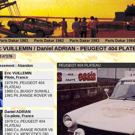
Paris Dakar 1981
Paris Dakar 1982
Paris Dakar 1983
Paris Dakar 1984
ic VUILLEMIN / Daniel ADRIAN - PEUGEOT 404 PLAT
 n°176
PEUGEOT 404 PLATEAU
ssement : Ab
andon
Eric VUILLEMIN
Pilote, France
1979:Pil.,PEUGEOT 404
PLATEAU
1980:Co.,BUGGY SUNHILL
1981:Pil.,RANGE ROVER V8
Daniel ADRIAN
Co-pilote, France
1979:Co.,PEUGEOT 404
PLATEAU
1980:Co.,RANGE ROVER V8
1981:Co.,MERCEDES 280