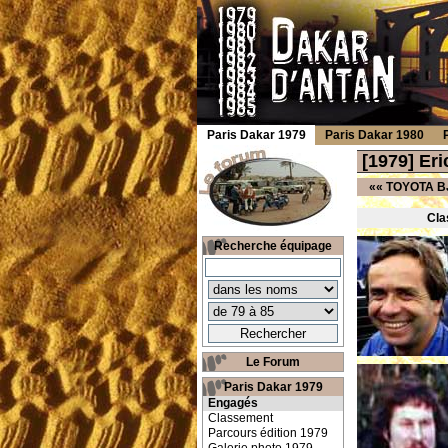
Paris Dakar 1979
Paris Dakar 1980
[1979] Er
««
TOYOTA BJ
Cla
Recherche équipage
Le Forum
Paris Dakar 1979
Engagés
Classement
Parcours édition 1979