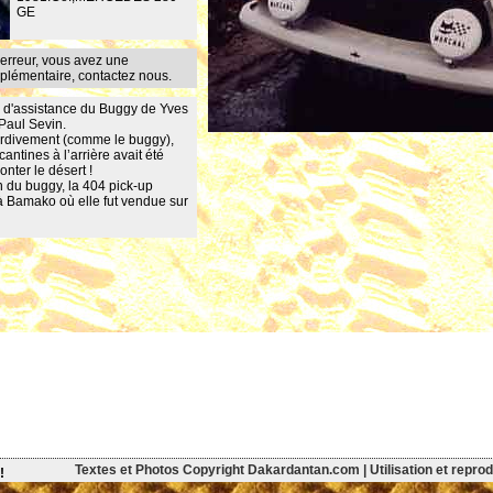
GE
erreur, vous avez une
mplémentaire,
contactez nous
.
re d'assistance du Buggy de Yves
-Paul Sevin.
ardivement (comme le buggy),
antines à l’arrière avait été
onter le désert !
 du buggy, la 404 pick-up
à Bamako où elle fut vendue sur
…
Textes et Photos Copyright Dakardantan.com | Utilisation et reprodu