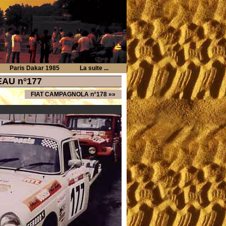
Paris Dakar 1985
La suite ...
EAU n°177
FIAT CAMPAGNOLA n°178
»»