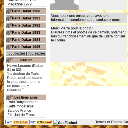
Galerie photo 1979
Magazine 1979
Paris Dakar 1980
Vous notez une erreur, vous avez une
Paris Dakar 1981
information complémentaire,
contactez nous
.
Paris Dakar 1982
Merci Pierre pour la photo !
D'autres infos et photos de ce camion, notament
Paris Dakar 1983
lors du franchissement du gué de Kidira
"ici" sur
Paris Dakar 1984
le Forum.
Paris Dakar 1985
Tout déplier
|
Tout replier
Citation
Hervé Leconte (Dakar
81 et 83)
:
"La douleur du Paris-
Dakar, c'est pas quand
tu y es, c'est quand tu
ne peux pas y
retourner!"
Les liens amis
Raid Babyboomers
Gaffe modélsime
Baja de France
24h 4x4 de France
Textes et Photos Cop