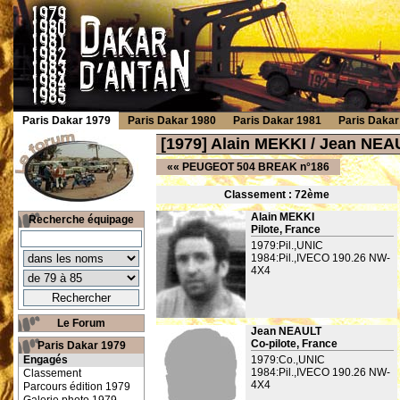
Paris Dakar 1979
Paris Dakar 1980
Paris Dakar 1981
Paris Dakar
[1979] Alain MEKKI / Jean NEA
««
PEUGEOT 504 BREAK n°186
Classement : 72
ème
Alain MEKKI
Recherche équipage
Pilote, France
1979:Pil.,UNIC
1984:Pil.,IVECO 190.26 NW-
4X4
Le Forum
Jean NEAULT
Co-pilote, France
Paris Dakar 1979
Engagés
1979:Co.,UNIC
1984:Pil.,IVECO 190.26 NW-
Classement
4X4
Parcours édition 1979