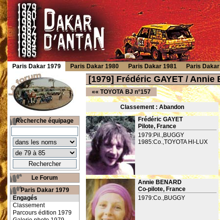
Paris Dakar 1979
Paris Dakar 1980
Paris Dakar 1981
Paris Dakar
[1979] Frédéric GAYET / Anni
««
TOYOTA BJ n°157
Classement : Ab
andon
Frédéric GAYET
Recherche équipage
Pilote, France
1979:Pil.,BUGGY
1985:Co.,TOYOTA HI-LUX
Le Forum
Annie BENARD
Co-pilote, France
Paris Dakar 1979
Engagés
1979:Co.,BUGGY
Classement
Parcours édition 1979