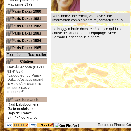
Galerie photo 1979
Magazine 1979
Paris Dakar 1980
Vous notez une erreur, vous avez une
Paris Dakar 1981
information complémentaire,
contactez nous
.
Paris Dakar 1982
Le buggy a brulé dans le désert, ce qui fut la
cause de l'abandon de l'équipage. Merci
Paris Dakar 1983
Bernard Hervier pour la photo.
Paris Dakar 1984
Paris Dakar 1985
Tout déplier
|
Tout replier
Citation
Hervé Leconte (Dakar
81 et 83)
:
"La douleur du Paris-
Dakar, c'est pas quand
tu y es, c'est quand tu
ne peux pas y
retourner!"
Les liens amis
Raid Babyboomers
Gaffe modélsime
Baja de France
24h 4x4 de France
Textes et Photos Cop