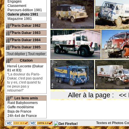
Engagés
Classement
Parcours édition 1981
Galerie photo 1981
Magazine 1981
Paris Dakar 1982
Paris Dakar 1983
Paris Dakar 1984
Paris Dakar 1985
Tout déplier
|
Tout replier
Citation
Hervé Leconte (Dakar
81 et 83)
:
"La douleur du Paris-
Dakar, c'est pas quand
tu y es, c'est quand tu
ne peux pas y
retourner!"
Aller à la page :
<< 
Les liens amis
Raid Babyboomers
Gaffe modélsime
Baja de France
24h 4x4 de France
Textes et Photos Cop