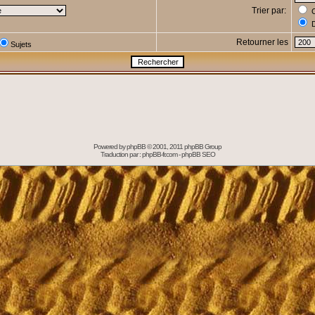
Trier par:
C
D
Retourner les
Sujets
Powered by
phpBB
© 2001, 2011 phpBB Group
Traduction par :
phpBB-fr.com
-
phpBB SEO