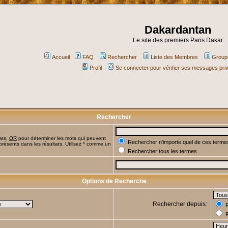
Dakardantan
Le site des premiers Paris Dakar
Accueil
FAQ
Rechercher
Liste des Membres
Groupe
Profil
Se connecter pour vérifier ses messages pri
Rechercher
ats,
OR
pour déterminer les mots qui peuvent
Rechercher n'importe quel de ces terme
présents dans les résultats. Utilisez * comme un
Rechercher tous les termes
Options de Recherche
Rechercher depuis:
R
R