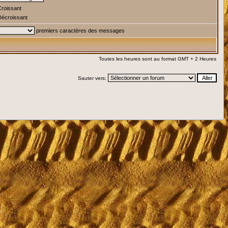
roissant
écroissant
premiers caractères des messages
Toutes les heures sont au format GMT + 2 Heures
Sauter vers: