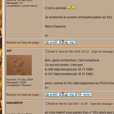
Inscrit le: 24 Déc 2011
Messages: 14
Localisation: centre france
C'est la période.
Je recherche le numéro d'immatriculation du 551.
Merci d'avance,
A+
Revenir en haut de page
Jeff
Posté le: Sam 31 Déc 2016, 16:12
Sujet du message:
Bon, après recherches, c'est compliqué.
Ce qui est certain, c'est que :
le 446 était immatriculé: M JY 5480
le 447 était immatriculé: M JY 5482
Inscrit le: 07 Sep 2004
Messages: 2539
alors, comme le 551 était également un PUCH d'ass
Localisation: Roanne
A+
Revenir en haut de page
DAKARISTE
Posté le: Dim 01 Jan 2017, 21:25
Sujet du message: 
ah c'est malin!! vous parlez d'un n° 551 alors que 