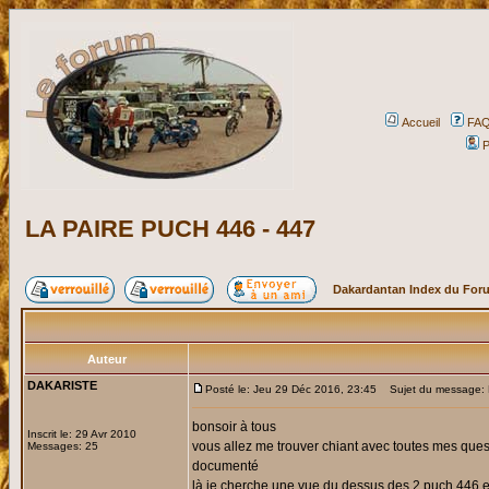
Accueil
FA
P
LA PAIRE PUCH 446 - 447
Dakardantan Index du For
Auteur
DAKARISTE
Posté le: Jeu 29 Déc 2016, 23:45
Sujet du message: 
bonsoir à tous
Inscrit le: 29 Avr 2010
vous allez me trouver chiant avec toutes mes quest
Messages: 25
documenté
là je cherche une vue du dessus des 2 puch 446 et