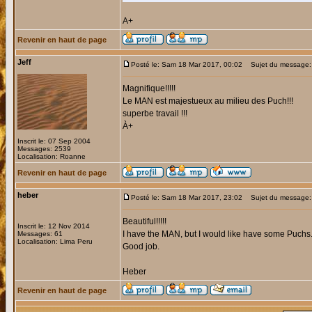
A+
Revenir en haut de page
Jeff
Posté le: Sam 18 Mar 2017, 00:02
Sujet du message:
Magnifique!!!!!
Le MAN est majestueux au milieu des Puch!!!
superbe travail !!!
À+
Inscrit le: 07 Sep 2004
Messages: 2539
Localisation: Roanne
Revenir en haut de page
heber
Posté le: Sam 18 Mar 2017, 23:02
Sujet du message:
Beautiful!!!!!
Inscrit le: 12 Nov 2014
I have the MAN, but I would like have some Puchs
Messages: 61
Localisation: Lima Peru
Good job.
Heber
Revenir en haut de page