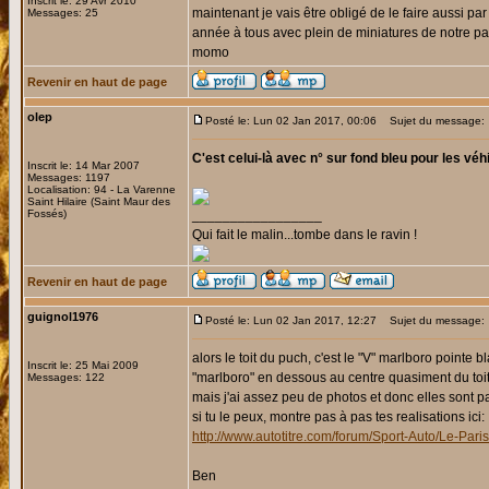
Inscrit le: 29 Avr 2010
maintenant je vais être obligé de le faire aussi p
Messages: 25
année à tous avec plein de miniatures de notre 
momo
Revenir en haut de page
olep
Posté le: Lun 02 Jan 2017, 00:06
Sujet du message:
C'est celui-là avec n° sur fond bleu pour les véh
Inscrit le: 14 Mar 2007
Messages: 1197
Localisation: 94 - La Varenne
Saint Hilaire (Saint Maur des
Fossés)
_________________
Qui fait le malin...tombe dans le ravin !
Revenir en haut de page
guignol1976
Posté le: Lun 02 Jan 2017, 12:27
Sujet du message:
alors le toit du puch, c'est le "V" marlboro pointe bl
Inscrit le: 25 Mai 2009
"marlboro" en dessous au centre quasiment du toit
Messages: 122
mais j'ai assez peu de photos et donc elles sont pa
si tu le peux, montre pas à pas tes realisations ici:
http://www.autotitre.com/forum/Sport-Auto/Le-Par
Ben