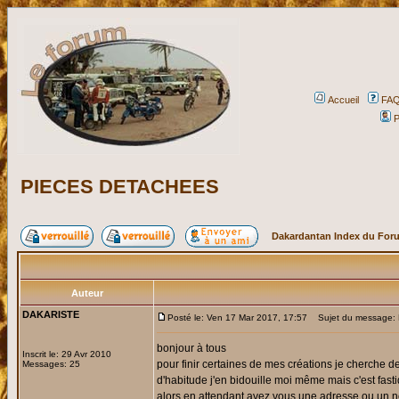
Accueil
FA
P
PIECES DETACHEES
Dakardantan Index du For
Auteur
DAKARISTE
Posté le: Ven 17 Mar 2017, 17:57
Sujet du message
bonjour à tous
Inscrit le: 29 Avr 2010
pour finir certaines de mes créations je cherche d
Messages: 25
d'habitude j'en bidouille moi même mais c'est fasti
alors en attendant avez vous une adresse ou un nom