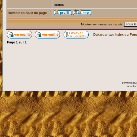
momo
Revenir en haut de page
Montrer les messages depuis:
Dakardantan Index du For
Page
1
sur
1
Powered by
Traduction