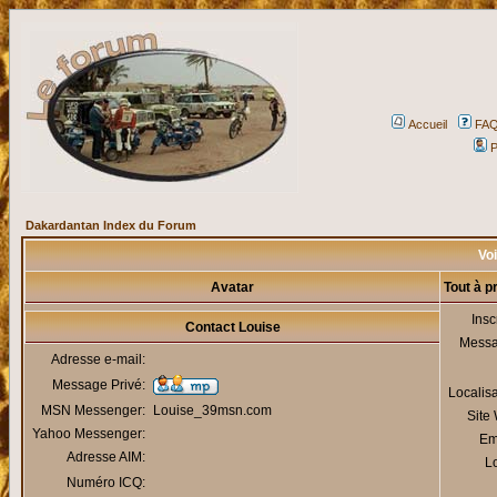
Accueil
FA
P
Dakardantan Index du Forum
Voi
Avatar
Tout à p
Insc
Contact Louise
Mess
Adresse e-mail:
Message Privé:
Localis
MSN Messenger:
Louise_39msn.com
Site
Yahoo Messenger:
Em
Adresse AIM:
Lo
Numéro ICQ: