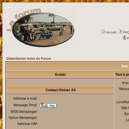
Accueil
FA
P
Dakardantan Index du Forum
Voir 
Avatar
Tout à p
Insc
Mess
Contact Reiner All
Adresse e-mail:
Localis
Message Privé:
Site
MSN Messenger:
Em
Yahoo Messenger:
Lo
Adresse AIM: