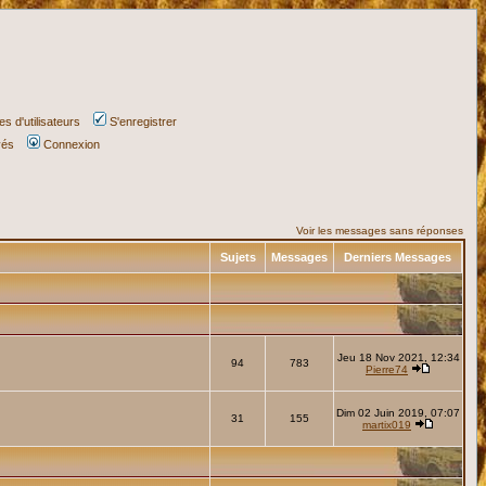
s d'utilisateurs
S'enregistrer
vés
Connexion
Voir les messages sans réponses
Sujets
Messages
Derniers Messages
Jeu 18 Nov 2021, 12:34
94
783
Pierre74
Dim 02 Juin 2019, 07:07
31
155
martix019