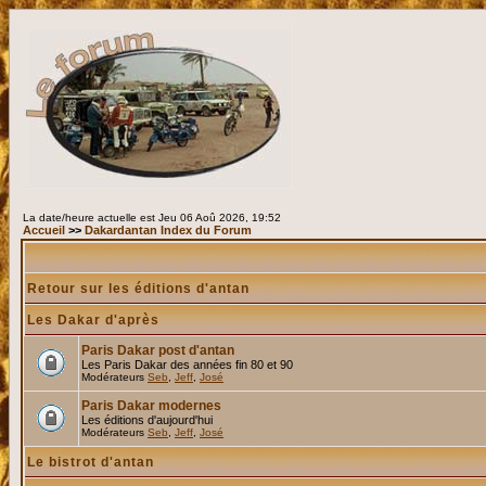
La date/heure actuelle est Jeu 06 Aoû 2026, 19:52
Accueil
>>
Dakardantan Index du Forum
Retour sur les éditions d'antan
Les Dakar d'après
Paris Dakar post d'antan
Les Paris Dakar des années fin 80 et 90
Modérateurs
Seb
,
Jeff
,
José
Paris Dakar modernes
Les éditions d'aujourd'hui
Modérateurs
Seb
,
Jeff
,
José
Le bistrot d'antan