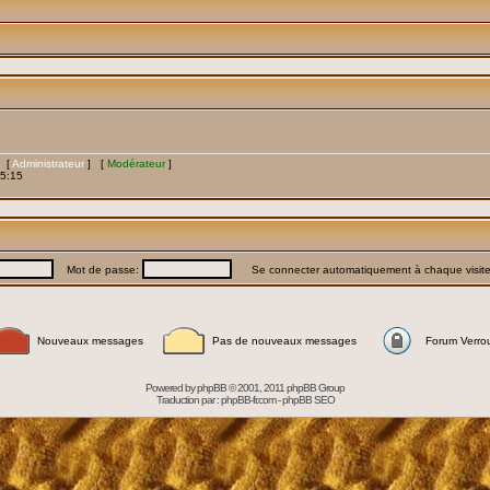
s [
Administrateur
] [
Modérateur
]
15:15
Mot de passe:
Se connecter automatiquement à chaque visit
Nouveaux messages
Pas de nouveaux messages
Forum Verrou
Powered by
phpBB
© 2001, 2011 phpBB Group
Traduction par :
phpBB-fr.com
-
phpBB SEO