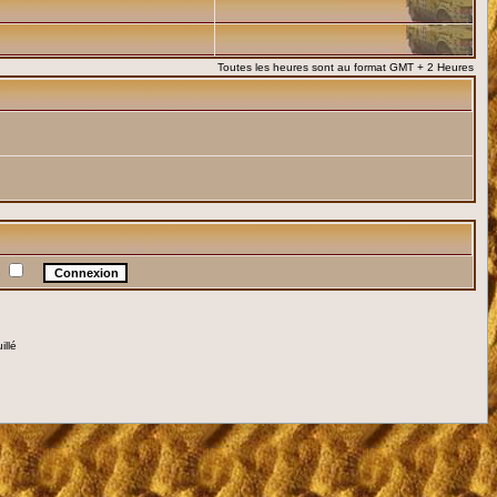
Toutes les heures sont au format GMT + 2 Heures
e
illé