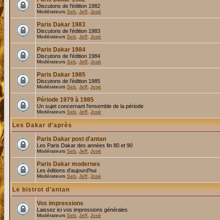
Discutons de l'édition 1982
Modérateurs
Seb
,
Jeff
,
José
Paris Dakar 1983
Discutons de l'édition 1983
Modérateurs
Seb
,
Jeff
,
José
Paris Dakar 1984
Discutons de l'édition 1984
Modérateurs
Seb
,
Jeff
,
José
Paris Dakar 1985
Discutons de l'édition 1985
Modérateurs
Seb
,
Jeff
,
José
Période 1979 à 1985
Un sujet concernant l'ensemble de la période
Modérateurs
Seb
,
Jeff
,
José
Les Dakar d'après
Paris Dakar post d'antan
Les Paris Dakar des années fin 80 et 90
Modérateurs
Seb
,
Jeff
,
José
Paris Dakar modernes
Les éditions d'aujourd'hui
Modérateurs
Seb
,
Jeff
,
José
Le bistrot d'antan
Vos impressions
Laissez ici vos impressions générales
Modérateurs
Seb
,
Jeff
,
José