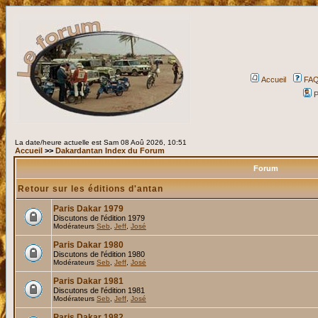
Accueil
FA
P
La date/heure actuelle est Sam 08 Aoû 2026, 10:51
Accueil
>>
Dakardantan Index du Forum
Forum
Retour sur les éditions d'antan
Paris Dakar 1979
Discutons de l'édition 1979
Modérateurs
Seb
,
Jeff
,
José
Paris Dakar 1980
Discutons de l'édition 1980
Modérateurs
Seb
,
Jeff
,
José
Paris Dakar 1981
Discutons de l'édition 1981
Modérateurs
Seb
,
Jeff
,
José
Paris Dakar 1982