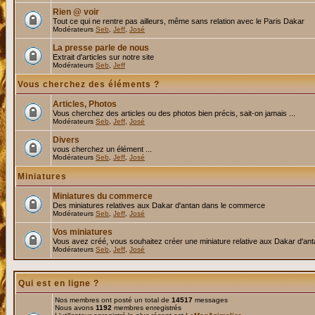
Rien @ voir
Tout ce qui ne rentre pas ailleurs, même sans relation avec le Paris Dakar
Modérateurs
Seb
,
Jeff
,
José
La presse parle de nous
Extrait d'articles sur notre site
Modérateurs
Seb
,
Jeff
Vous cherchez des éléments ?
Articles, Photos
Vous cherchez des articles ou des photos bien précis, sait-on jamais ...
Modérateurs
Seb
,
Jeff
,
José
Divers
vous cherchez un élément ...
Modérateurs
Seb
,
Jeff
,
José
Miniatures
Miniatures du commerce
Des miniatures relatives aux Dakar d'antan dans le commerce
Modérateurs
Seb
,
Jeff
,
José
Vos miniatures
Vous avez créé, vous souhaitez créer une miniature relative aux Dakar d'an
Modérateurs
Seb
,
Jeff
,
José
Qui est en ligne ?
Nos membres ont posté un total de
14517
messages
Nous avons
1192
membres enregistrés