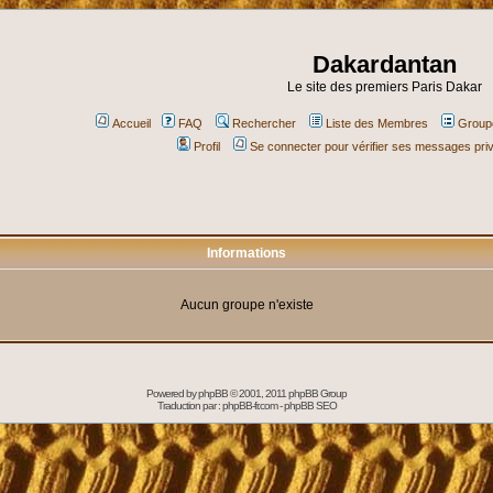
Dakardantan
Le site des premiers Paris Dakar
Accueil
FAQ
Rechercher
Liste des Membres
Groupe
Profil
Se connecter pour vérifier ses messages pri
Informations
Aucun groupe n'existe
Powered by
phpBB
© 2001, 2011 phpBB Group
Traduction par :
phpBB-fr.com
-
phpBB SEO