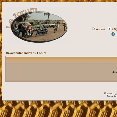
Accueil
FA
P
Dakardantan Index du Forum
Auc
Powered by
Traduction