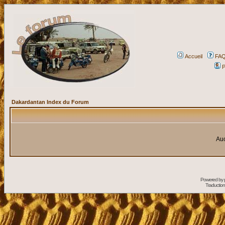
Accueil
FA
P
Dakardantan Index du Forum
Auc
Powered by
Traduction