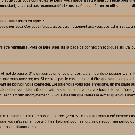
lorsque vous vous connectez, le forum vous gardera seulement connecté pour une pé
nectant, ceci n'est pas recommandé si vous accédez au forum en utilisant un ordinat
es utilisateurs en ligne ?
vous choisissez
Oui
, vous n'apparaîtrez qu'uniquement aux yeux des administrateur
 être réinitialisé. Pour ce faire, aller sur la page de connexion et cliquez sur
J'ai 
t mot de passe. S'ils ont correctement été entrés, alors il y a deux possibilités. Si
s que vous avez reçues. Si ce n'est pas le cas, alors peut-être que votre compte a 
avant de pouvoir vous connecter. Lorsque vous vous êtes enregistré, un message aur
u, alors êtes-vous bien sûr que l'adresse e-mail que vous avez fournie lors de l'enreg
s abuser du forum anonymement. Si vous êtes sûr que l'adresse e-mail que vous avez f
d'utilisateur ou mot de passe incorrect (vérifiez l'e-mail qui vous a été envoyé lo
que vous n'avez rien posté ? Il est habituel pour les forums de supprimer périodique
 dans les discussions.