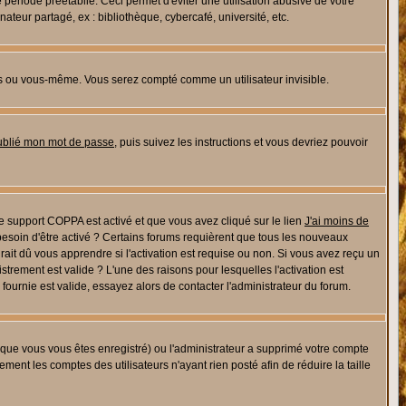
riode préétablie. Ceci permet d'éviter une utilisation abusive de votre
eur partagé, ex : bibliothèque, cybercafé, université, etc.
s ou vous-même. Vous serez compté comme un utilisateur invisible.
oublié mon mot de passe
, puis suivez les instructions et vous devriez pouvoir
 le support COPPA est activé et que vous avez cliqué sur le lien
J'ai moins de
besoin d'être activé ? Certains forums requièrent que tous les nouveaux
ait dû vous apprendre si l'activation est requise ou non. Si vous avez reçu un
istrement est valide ? L'une des raisons pour lesquelles l'activation est
ournie est valide, essayez alors de contacter l'administrateur du forum.
rsque vous vous êtes enregistré) ou l'administrateur a supprimé votre compte
ment les comptes des utilisateurs n'ayant rien posté afin de réduire la taille