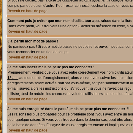
Si vous ne cochez pas la case
Se connecter automatiquement à chaque visite
compte par quelqu'un d'autre. Pour rester connecté, cochez la case en vous con
Revenir en haut de page
Comment puis-je éviter que mon nom d'utilisateur apparaisse dans la liste d
Dans votre profil, vous trouverez une option
Cacher sa présence en ligne
, si 
Revenir en haut de page
J'ai perdu mon mot de passe !
Ne paniquez pas ! Si votre mot de passe ne peut être retrouvé, il peut par contre
vous reconnecter en un rien de temps.
Revenir en haut de page
Je me suis inscrit mais ne peux pas me connecter !
Premièrement, vérifiez que vous avez entré correctement vos nom d'utilisateur e
13 ans
au moment de l'enregistrement, alors vous devrez suivre les instruction
enregistrements soient activés, soit par vous-même, soit par l'administrateur 
e-mail, suivez alors les instructions qui s'y trouvent, si vous ne l'avez pas reç
utilisée, c'est de réduire les chances de voir des utilisateurs malintentionné
Revenir en haut de page
Je me suis enregistré dans le passé, mais ne peux plus me connecter ?!
Les raisons les plus probables pour ce problème sont : vous avez entré un nom 
pour quelque raison. Si vous vous trouvez dans le dernier cas, peut-être alors 
de la base de données. Essayez de vous enregistrer encore et impliquez-vous
Revenir en haut de page