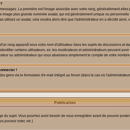
 ?
des messages. La première est l'image associée avec votre rang, générallement elle
 une image plus grande nommée avatar, qui est généralement unique ou personnelle à c
as utilisez un avatar, cela voudra alors dire que l'administrateur en a décidé ains
d'un rang apparaît sous votre nom d'utilisateur dans les sujets de discussions et dans
tifier certains utilisateurs, ex: les modérateurs et administrateurs peuvent avoir u
rateur ou administrateur qui vous abaissera simplement le compte de votre nombre
connecter !
 gens via le formulaire d'e-mail intégré au forum (dans le cas où l'administrateur aur
Publication
age du sujet. Vous pourriez avoir besoin de vous enregistrer avant de pouvoir poster
s pouvez voter, etc.
)