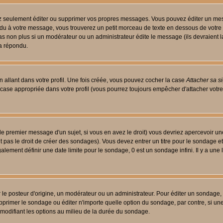
 seulement éditer ou supprimer vos propres messages. Vous pouvez éditer un messa
 à votre message, vous trouverez un petit morceau de texte en dessous de votre me
 pas non plus si un modérateur ou un administrateur édite le message (ils devraient l
 a répondu.
 allant dans votre profil. Une fois créée, vous pouvez cocher la case
Attacher sa s
case appropriée dans votre profil (vous pourrez toujours empêcher d'attacher votre
le premier message d'un sujet, si vous en avez le droit) vous devriez apercevoir un
 pas le droit de créer des sondages). Vous devez entrer un titre pour le sondage e
lement définir une date limite pour le sondage, 0 est un sondage infini. Il y a une l
osteur d'origine, un modérateur ou un administrateur. Pour éditer un sondage, cli
primer le sondage ou éditer n'importe quelle option du sondage, par contre, si un
 modifiant les options au milieu de la durée du sondage.