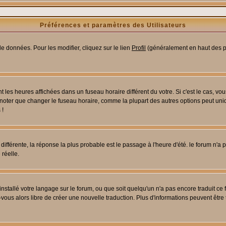
Préférences et paramètres des Utilisateurs
e données. Pour les modifier, cliquez sur le lien
Profil
(généralement en haut des pa
 les heures affichées dans un fuseau horaire différent du votre. Si c'est le cas, vo
 noter que changer le fuseau horaire, comme la plupart des autres options peut uniq
 !
 différente, la réponse la plus probable est le passage à l'heure d'été. le forum n'a
 réelle.
 installé votre langage sur le forum, ou que soit quelqu'un n'a pas encore traduit c
z-vous alors libre de créer une nouvelle traduction. Plus d'informations peuvent être