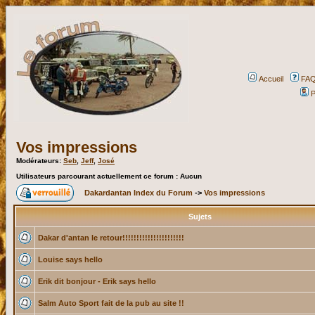
Accueil
FA
P
Vos impressions
Modérateurs:
Seb
,
Jeff
,
José
Utilisateurs parcourant actuellement ce forum : Aucun
Dakardantan Index du Forum
->
Vos impressions
Sujets
Dakar d'antan le retour!!!!!!!!!!!!!!!!!!!!!!
Louise says hello
Erik dit bonjour - Erik says hello
Salm Auto Sport fait de la pub au site !!