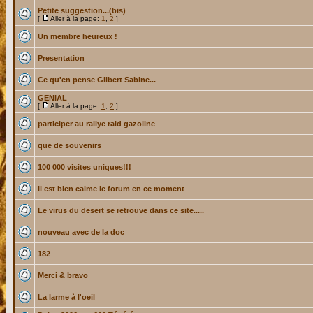
Petite suggestion...(bis)
[
Aller à la page:
1
,
2
]
Un membre heureux !
Presentation
Ce qu'en pense Gilbert Sabine...
GENIAL
[
Aller à la page:
1
,
2
]
participer au rallye raid gazoline
que de souvenirs
100 000 visites uniques!!!
il est bien calme le forum en ce moment
Le virus du desert se retrouve dans ce site.....
nouveau avec de la doc
182
Merci & bravo
La larme à l'oeil