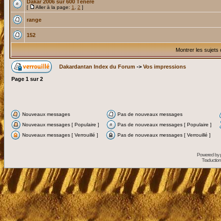
Dakar 2006 sur 600 Ténéré
[
Aller à la page:
1
,
2
]
range
152
Montrer les sujets
Dakardantan Index du Forum
->
Vos impressions
Page
1
sur
2
Nouveaux messages
Pas de nouveaux messages
Nouveaux messages [ Populaire ]
Pas de nouveaux messages [ Populaire ]
Nouveaux messages [ Verrouillé ]
Pas de nouveaux messages [ Verrouillé ]
Powered by
Traduction