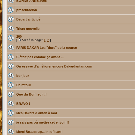
BONNE ANNE 2005
presentación
Départ anticipé
Triste nouvelle
200
[
Aller à la page:
1
,
2
]
PARIS DAKAR Les "durs" de la course
C'était pas comme ça avant ...
On essaye d'améliorer encore Dakardantan.com
bonjour
De retour
Que du Bonheur ..!
BRAVO !
Mes Dakars d’antan à moi
je sais pas où mettre cet envoi !!!
Merci Beaucoup... insufisant!